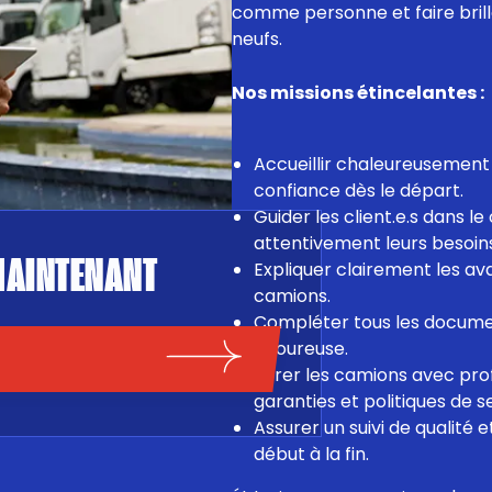
comme personne et faire bri
neufs.
Nos missions étincelantes :
Accueillir chaleureusement l
confiance dès le départ.
Guider les client.e.s dans l
attentivement leurs besoins
MAINTENANT
Expliquer clairement les av
camions.
Compléter tous les docume
rigoureuse.
Livrer les camions avec pro
garanties et politiques de s
Assurer un suivi de qualité e
début à la fin.