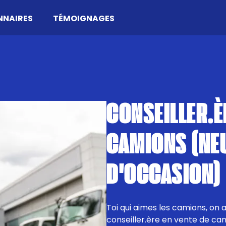
NNAIRES
TÉMOIGNAGES
CONSEILLER.È
CAMIONS (NE
D'OCCASION)
Toi qui aimes les camions, on 
conseiller.ère en vente de cami